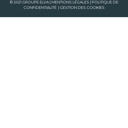
© 2021 GROUPE ELVA |
MENTIONS LÉGALES
|
POLITIQUE DE
CONFIDENTIALITÉ
|
GESTION DES COOKIES